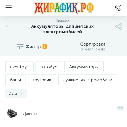
Главная
Аккумуляторы для детских
электромобилей
Сортировка
Фильтр
1
По умолчанию
river toys
автобус
Аккумуляторы
багги
грузовик
лучшие электромобили
со скидкой
трактор
Delta
Электромобили с пультом
36
Джипы