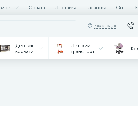
зине
Оплата
Доставка
Гарантия
Опт
К
Краснодар
Детские
Детский
Ко
кровати
транспорт
Игрушки
Мебель
Игрушки
на р/у
ульчики
Мототехника
Од
я кормления