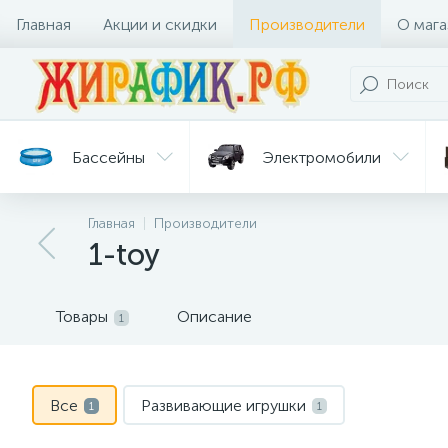
Главная
Акции и скидки
Производители
О мага
Бассейны
Электромобили
Главная
Производители
Батуты
Велосипеды
1-toy
Гигиена
Детские
Ст
и уход
горки
дл
Товары
Описание
1
Все
Развивающие игрушки
1
1