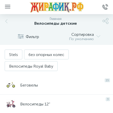
Главная
Велосипеды детские
Сортировка
Фильтр
По умолчанию
Stels
без опорных колес
Велосипеды Royal Baby
двухколесные велосипеды
15
Беговелы
детские велосипеды
для взрослых
3
для подростков
с багажником
Велосипеды 12''
с опорными колесиками