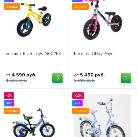
Скидка
Скидка
Беговел River Toys М002БХ
Беговел QPlay Player
4 590 руб.
5 490 руб.
от
от
4 650 руб.
5 890 руб.
-5%
-15%
Хит
Хит
Скидка
Скидка