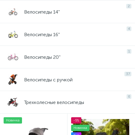
2
Велосипеды 14''
со звонком/клаксоном
4
Велосипеды 16''
1
Велосипеды 20''
37
Велосипеды с ручкой
6
Трехколесные велосипеды
Новинка
-5%
Новинка