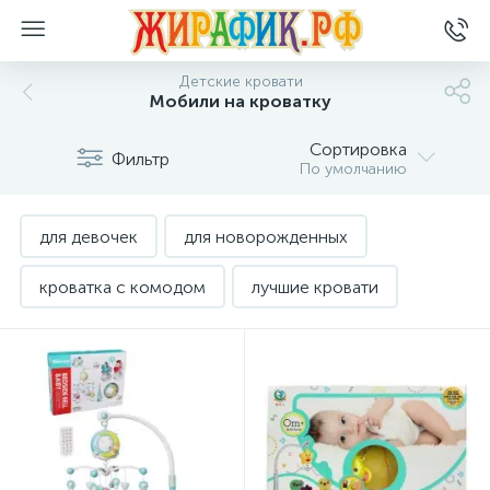
Детские кровати
Мобили на кроватку
Сортировка
Фильтр
По умолчанию
для девочек
для новорожденных
кроватка с комодом
лучшие кровати
на колесиках
от 3-ех лет
подростковая кровать
с маятником
с ящиком