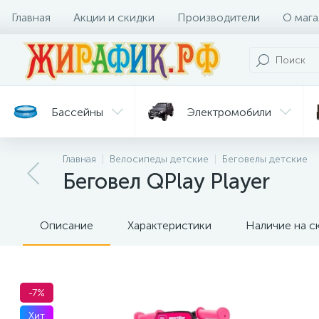
Главная
Акции и скидки
Производители
О мага
Бассейны
Электромобили
Главная
Велосипеды детские
Беговелы детские
Батуты
Велосипеды
Беговел QPlay Player
Гигиена
Детские
Ст
и уход
горки
дл
Описание
Характеристики
Наличие на с
-7%
Хит