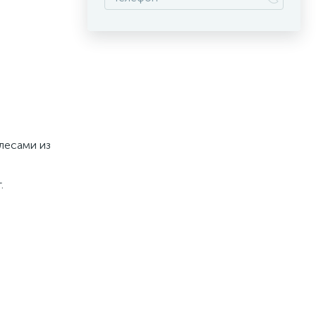
лесами из
.