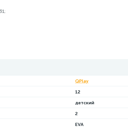
31;
QPlay
12
детский
2
EVA