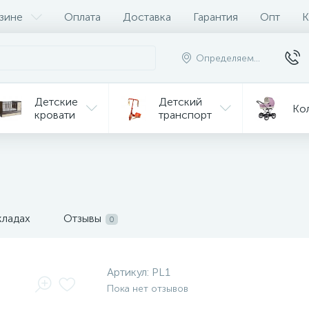
зине
Оплата
Доставка
Гарантия
Опт
К
Определяем...
Детские
Детский
Ко
кровати
транспорт
Игрушки
Мебель
Игрушки
на р/у
ульчики
Мототехника
Од
я кормления
кладах
Отзывы
0
Артикул:
PL1
Пока нет отзывов