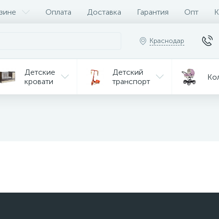
зине
Оплата
Доставка
Гарантия
Опт
К
Краснодар
Детские
Детский
Ко
кровати
транспорт
Игрушки
Мебель
Игрушки
на р/у
ульчики
Мототехника
Од
я кормления