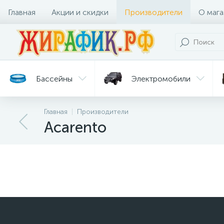
Главная
Акции и скидки
Производители
О мага
Бассейны
Электромобили
Главная
Производители
Батуты
Велосипеды
Acarento
Гигиена
Детские
Ст
и уход
горки
дл