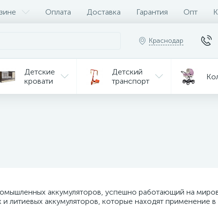
зине
Оплата
Доставка
Гарантия
Опт
К
Краснодар
Детские
Детский
Ко
кровати
транспорт
Игрушки
Мебель
Игрушки
на р/у
ульчики
Мототехника
Од
я кормления
омышленных аккумуляторов, успешно работающий на мирово
 литиевых аккумуляторов, которые находят применение в р