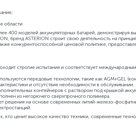
ание;
е области.
лее 400 моделей аккумуляторных батарей, демонстрируя вы
N, бренд ASTERION строит свою деятельность на принципа
 также конкурентоспособной ценовой политике, предостав
ходит строгие испытания и соответствует международным 
пользуются передовые технологии, такие как AGM+GEL (ком
ктеристики и отсутствие необходимости в обслуживании..
полнительных контейнеров с раствором под крышкой аккум
полнен из негорючего сверхпрочного полимера.
ет решения на основе современных литий-железо-фосфатны
ектростанций.
х, кто ценит высокое качество техники, современные техн