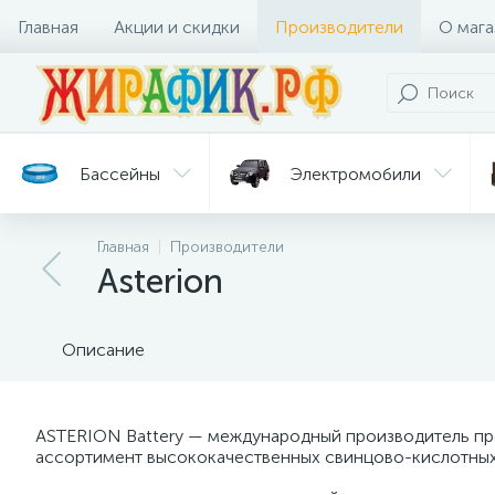
Главная
Акции и скидки
Производители
О мага
Бассейны
Электромобили
Главная
Производители
Батуты
Велосипеды
Asterion
Гигиена
Детские
Ст
и уход
горки
дл
Описание
ASTERION Battery — международный производитель пр
ассортимент высококачественных свинцово-кислотных и