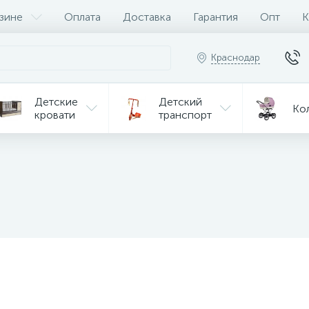
зине
Оплата
Доставка
Гарантия
Опт
К
Краснодар
Детские
Детский
Ко
кровати
транспорт
Игрушки
Мебель
Игрушки
на р/у
ульчики
Мототехника
Од
я кормления