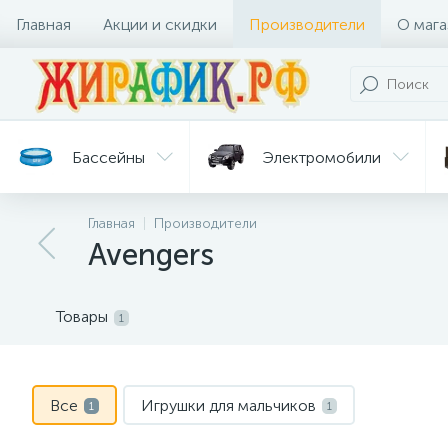
Главная
Акции и скидки
Производители
О мага
Бассейны
Электромобили
Главная
Производители
Батуты
Велосипеды
Avengers
Гигиена
Детские
Ст
и уход
горки
дл
Товары
1
Все
Игрушки для мальчиков
1
1