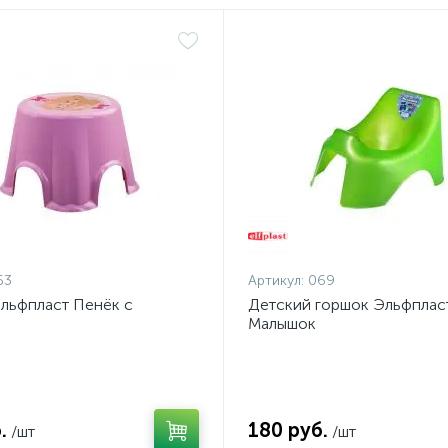
63
Артикул:
069
Эльфпласт Пенёк с
Детский горшок Эльфплас
м
Малышок
.
180 руб.
/шт
/шт