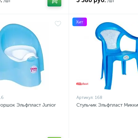
.
3 380 руб.
/шт
/шт
Хит
16
Артикул:
168
горшок Эльфпласт Junior
Стульчик Эльфпласт Микк