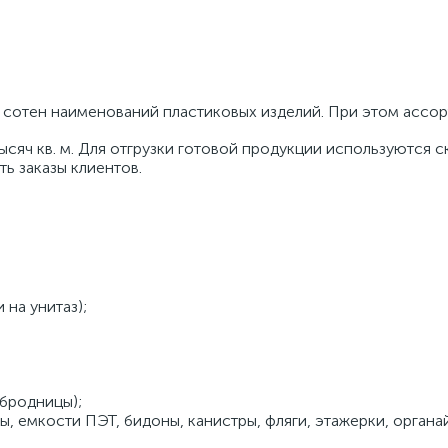
 сотен наименований пластиковых изделий. При этом ассо
яч кв. м. Для отгрузки готовой продукции используются с
ь заказы клиентов.
 на унитаз);
рбродницы);
ы, емкости ПЭТ, бидоны, канистры, фляги, этажерки, органай