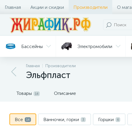
Главная
Акции и скидки
Производители
О мага
Бассейны
Электромобили
Главная
Производители
Батуты
Велосипеды
Эльфпласт
Гигиена
Детские
Ст
и уход
горки
дл
Товары
Описание
14
Все
Ванночки, горки
Горшки
14
3
6