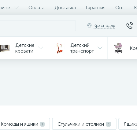
зине
Оплата
Доставка
Гарантия
Опт
К
Краснодар
Детские
Детский
Ко
кровати
транспорт
Игрушки
Мебель
Игрушки
на р/у
ульчики
Мототехника
Од
я кормления
Комоды и ящики
Стульчики и столики
Ящики
1
3