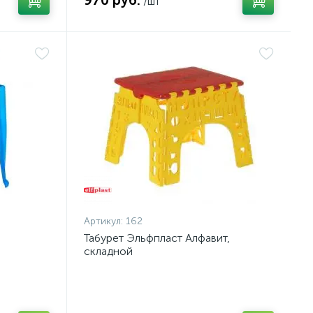
970 руб.
/шт
Артикул:
162
и
Табурет Эльфпласт Алфавит,
складной