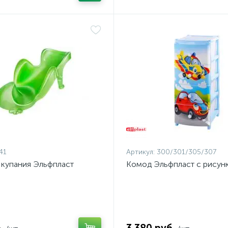
41
Артикул:
300/301/305/307
я купания Эльфпласт
Комод Эльфпласт с рисун