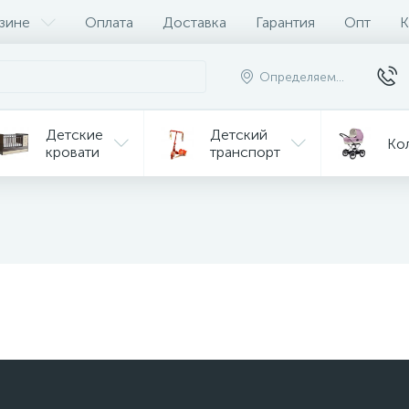
зине
Оплата
Доставка
Гарантия
Опт
К
Определяем...
Детские
Детский
Ко
кровати
транспорт
Игрушки
Мебель
Игрушки
на р/у
ульчики
Мототехника
Од
я кормления