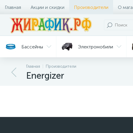
Главная
Акции и скидки
Производители
О мага
Бассейны
Электромобили
Главная
Производители
Батуты
Велосипеды
Energizer
Гигиена
Детские
Ст
и уход
горки
дл