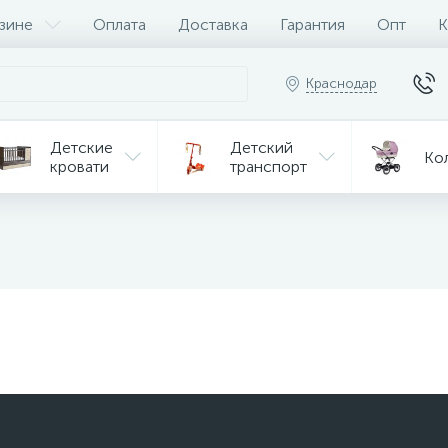
зине
Оплата
Доставка
Гарантия
Опт
К
Краснодар
Детские
Детский
Ко
кровати
транспорт
Игрушки
Мебель
Игрушки
на р/у
ульчики
Мототехника
Од
я кормления