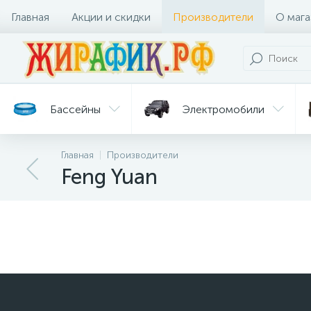
Главная
Акции и скидки
Производители
О мага
Бассейны
Электромобили
Главная
Производители
Батуты
Велосипеды
Feng Yuan
Гигиена
Детские
Ст
и уход
горки
дл