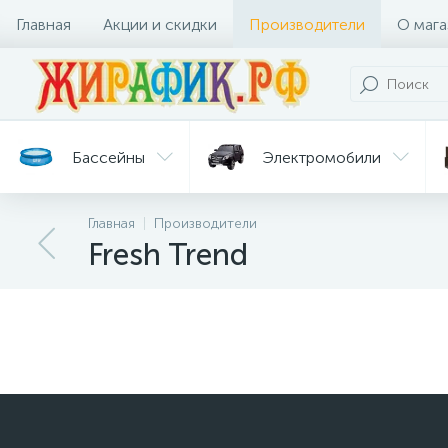
Главная
Акции и скидки
Производители
О мага
Бассейны
Электромобили
Главная
Производители
Батуты
Велосипеды
Fresh Trend
Гигиена
Детские
Ст
и уход
горки
дл