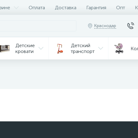
зине
Оплата
Доставка
Гарантия
Опт
К
Краснодар
Детские
Детский
Ко
кровати
транспорт
Игрушки
Мебель
Игрушки
на р/у
ульчики
Мототехника
Од
я кормления