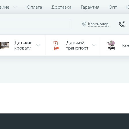
зине
Оплата
Доставка
Гарантия
Опт
К
Краснодар
Детские
Детский
Ко
кровати
транспорт
Игрушки
Мебель
Игрушки
на р/у
ульчики
Мототехника
Од
я кормления