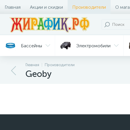
Главная
Акции и скидки
Производители
О мага
Бассейны
Электромобили
Главная
Производители
Батуты
Велосипеды
Geoby
Гигиена
Детские
Ст
и уход
горки
дл