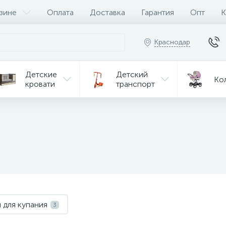
зине
Оплата
Доставка
Гарантия
Опт
К
Краснодар
Детские
Детский
Ко
кровати
транспорт
Игрушки
Мебель
Игрушки
на р/у
ульчики
Мототехника
Од
я кормления
 для купания
3