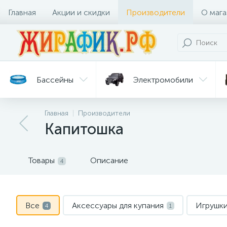
Главная
Акции и скидки
Производители
О мага
Бассейны
Электромобили
Главная
Производители
Батуты
Велосипеды
Капитошка
Гигиена
Детские
Ст
и уход
горки
дл
Товары
Описание
4
Все
Аксессуары для купания
Игрушки
4
1