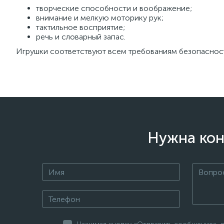
творческие способности и воображение;
внимание и мелкую моторику рук;
тактильное восприятие;
речь и словарный запас.
Игрушки соответствуют всем требованиям безопасност
Нужна кон