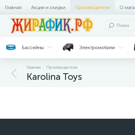
Главная
Акции и скидки
Производители
О мага
Бассейны
Электромобили
Главная
Производители
Батуты
Велосипеды
Karolina Toys
Гигиена
Детские
Ст
и уход
горки
дл