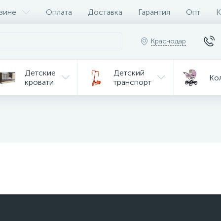
зине
Оплата
Доставка
Гарантия
Опт
К
Краснодар
Детские
Детский
Ко
кровати
транспорт
Игрушки
Мебель
Игрушки
на р/у
ульчики
Мототехника
Од
я кормления