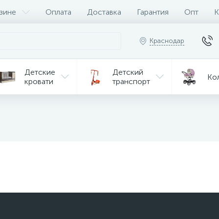
зине
Оплата
Доставка
Гарантия
Опт
К
Краснодар
Детские
Детский
Ко
кровати
транспорт
Игрушки
Мебель
Игрушки
на р/у
ульчики
Мототехника
Од
я кормления