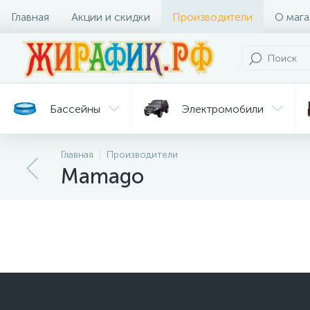
Главная
Акции и скидки
Производители
О мага
Бассейны
Электромобили
Главная
Производители
Батуты
Велосипеды
Mamago
Гигиена
Детские
Ст
и уход
горки
дл