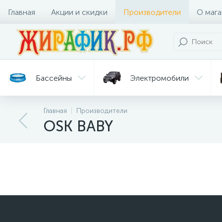
Главная
Акции и скидки
Производители
О мага
Бассейны
Электромобили
Главная
Производители
Батуты
Велосипеды
OSK BABY
Гигиена
Детские
Ст
и уход
горки
дл