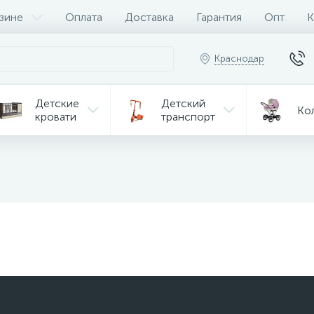
зине
Оплата
Доставка
Гарантия
Опт
К
Краснодар
Детские
Детский
Ко
кровати
транспорт
Игрушки
Мебель
Игрушки
на р/у
ульчики
Мототехника
Од
я кормления