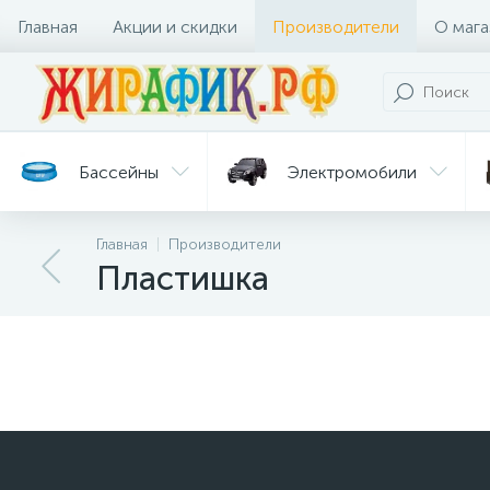
Главная
Акции и скидки
Производители
О мага
Бассейны
Электромобили
Главная
Производители
Батуты
Велосипеды
Пластишка
Гигиена
Детские
Ст
и уход
горки
дл