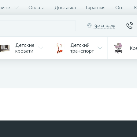
зине
Оплата
Доставка
Гарантия
Опт
К
Краснодар
Детские
Детский
Ко
кровати
транспорт
Игрушки
Мебель
Игрушки
на р/у
ульчики
Мототехника
Од
я кормления