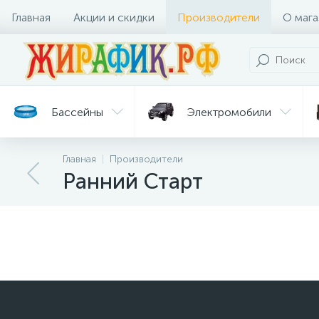
Главная
Акции и скидки
Производители
О мага
Бассейны
Электромобили
Главная
Производители
Батуты
Велосипеды
Ранний Старт
Гигиена
Детские
Ст
и уход
горки
дл