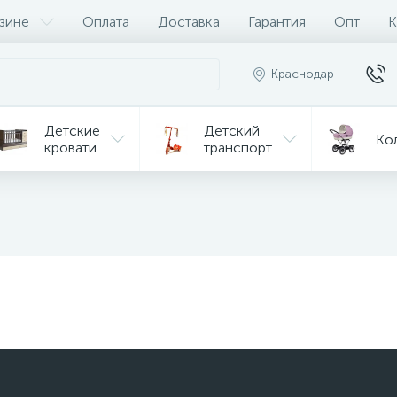
зине
Оплата
Доставка
Гарантия
Опт
К
Краснодар
Детские
Детский
Ко
кровати
транспорт
Игрушки
Мебель
Игрушки
на р/у
ульчики
Мототехника
Од
я кормления