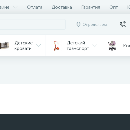
зине
Оплата
Доставка
Гарантия
Опт
К
Определяем...
Детские
Детский
Ко
кровати
транспорт
Игрушки
Мебель
Игрушки
на р/у
ульчики
Мототехника
Од
я кормления