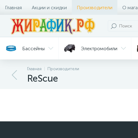
Главная
Акции и скидки
Производители
О мага
Бассейны
Электромобили
Главная
Производители
Батуты
Велосипеды
ReScue
Гигиена
Детские
Ст
и уход
горки
дл