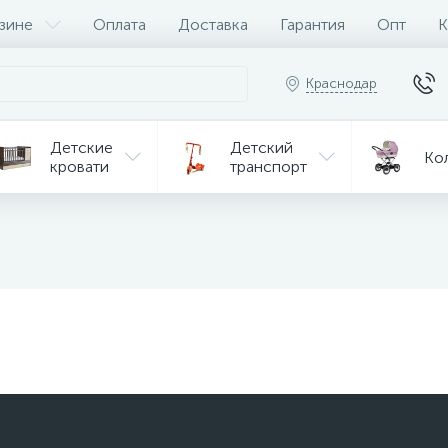
зине
Оплата
Доставка
Гарантия
Опт
К
Краснодар
Детские
Детский
Ко
кровати
транспорт
Игрушки
Мебель
Игрушки
на р/у
ульчики
Мототехника
Од
я кормления