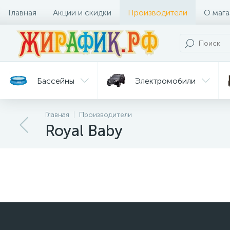
Главная
Акции и скидки
Производители
О мага
Бассейны
Электромобили
Главная
Производители
Батуты
Велосипеды
Royal Baby
Гигиена
Детские
Ст
и уход
горки
дл