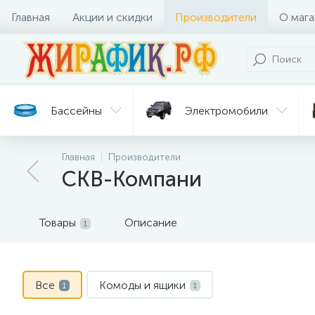
Главная
Акции и скидки
Производители
О мага
Бассейны
Электромобили
Главная
Производители
Батуты
Велосипеды
СКВ-Компани
Гигиена
Детские
Ст
и уход
горки
дл
Товары
Описание
1
Все
Комоды и ящики
1
1