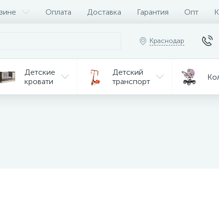
зине
Оплата
Доставка
Гарантия
Опт
К
Краснодар
Детские
Детский
Ко
кровати
транспорт
Игрушки
Мебель
Игрушки
на р/у
ульчики
Мототехника
Од
я кормления