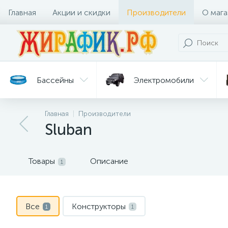
Главная
Акции и скидки
Производители
О мага
Бассейны
Электромобили
Главная
Производители
Батуты
Велосипеды
Sluban
Гигиена
Детские
Ст
и уход
горки
дл
Товары
Описание
1
Все
Конструкторы
1
1