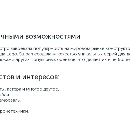
ничными возможностями
ыстро завоевала популярность на мировом рынке конструкт
Lego. Sluban создала множество уникальных серий для дет
локами других популярных брендов, что делает их ещё боле
стов и интересов:
ы, катера и многое другое.
абли.
самосвалы.
.
бронетехники.