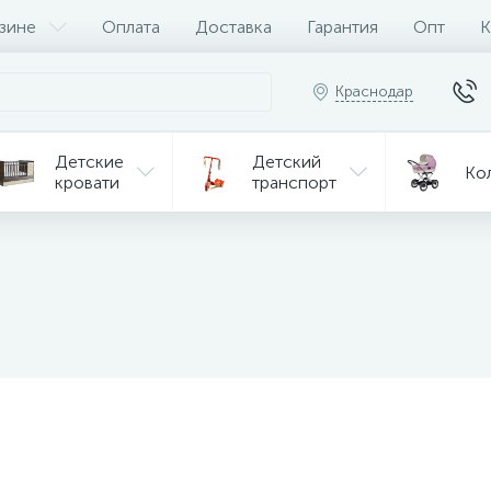
зине
Оплата
Доставка
Гарантия
Опт
К
Краснодар
Детские
Детский
Ко
кровати
транспорт
Игрушки
Мебель
Игрушки
на р/у
ульчики
Мототехника
Од
я кормления