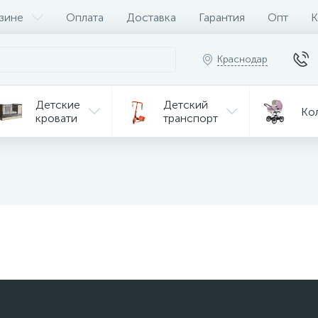
зине
Оплата
Доставка
Гарантия
Опт
К
Краснодар
Детские
Детский
Ко
кровати
транспорт
Игрушки
Мебель
Игрушки
на р/у
ульчики
Мототехника
Од
я кормления