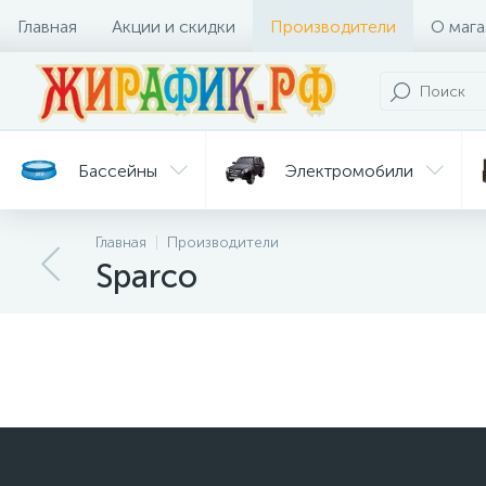
Главная
Акции и скидки
Производители
О мага
Бассейны
Электромобили
Главная
Производители
Батуты
Велосипеды
Sparco
Гигиена
Детские
Ст
и уход
горки
дл