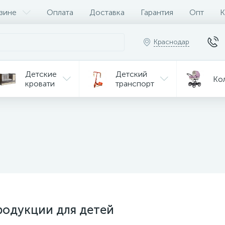
зине
Оплата
Доставка
Гарантия
Опт
К
Краснодар
Детские
Детский
Ко
кровати
транспорт
Игрушки
Мебель
Игрушки
на р/у
ульчики
Мототехника
Од
я кормления
родукции для детей