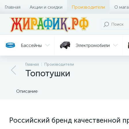
Главная
Акции и скидки
Производители
О мага
Бассейны
Электромобили
Главная
Производители
Батуты
Велосипеды
Топотушки
Гигиена
Детские
Ст
и уход
горки
дл
Описание
Российский бренд качественной п