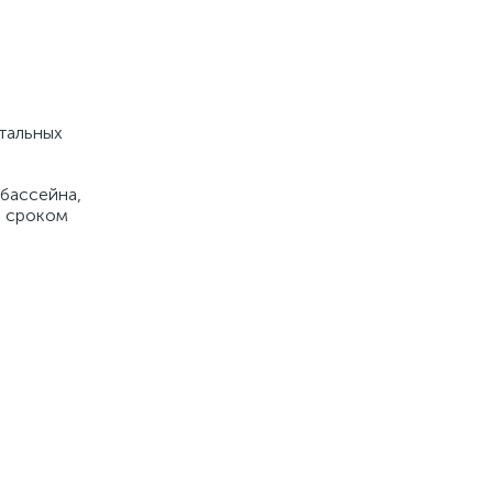
стальных
 бассейна,
м сроком