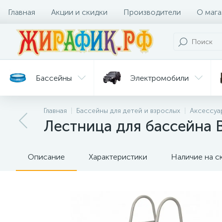
Главная
Акции и скидки
Производители
О мага
Бассейны
Электромобили
Главная
Бассейны для детей и взрослых
Аксессуа
Батуты
Велосипеды
Лестница для бассейна 
Гигиена
Детские
Ст
и уход
горки
дл
Описание
Характеристики
Наличие на с