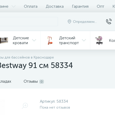
зине
Оплата
Доставка
Гарантия
Опт
К
Определяем...
Детские
Детский
Ко
кровати
транспорт
Игрушки
ры для бассейнов в Краснодаре
Мебель
Игрушки
на р/у
Bestway 91 см 58334
ульчики
Мототехника
Од
я кормления
кладах
Отзывы
0
Артикул:
58334
Пока нет отзывов