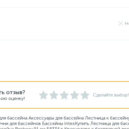
Н
ть отзыв?
Сделайте выбор!
вою оценку!
для бассейна Аксессуары для бассейна Лестница к бассейн
чни для бассейнов Бассейны IntexКупить Лестница для бас
ссейна Bestway 91 см 58334 в Краснодаре с бесплатной дос