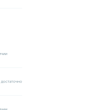
ичии
 достаточно
ичии