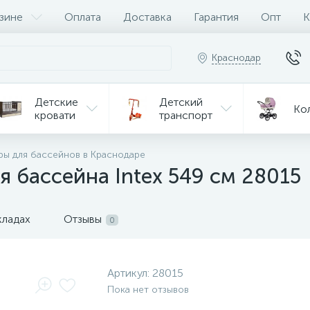
зине
Оплата
Доставка
Гарантия
Опт
К
Краснодар
Детские
Детский
Ко
кровати
транспорт
Игрушки
ры для бассейнов в Краснодаре
Мебель
Игрушки
на р/у
 бассейна Intex 549 см 28015
ульчики
Мототехника
Од
я кормления
кладах
Отзывы
0
Артикул:
28015
Пока нет отзывов