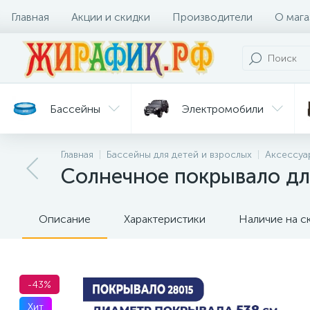
Главная
Акции и скидки
Производители
О мага
Бассейны
Электромобили
Главная
Бассейны для детей и взрослых
Аксессуа
Батуты
Велосипеды
Солнечное покрывало для
Гигиена
Детские
Ст
и уход
горки
дл
Описание
Характеристики
Наличие на с
-43%
Хит