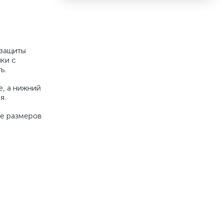
 защиты
ки с
ь.
е, а нижний
я.
ие размеров