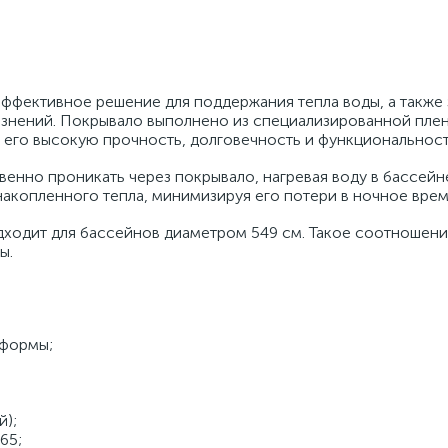
эффективное решение для поддержания тепла воды, а также
рязнений. Покрывало выполнено из специализированной плен
 его высокую прочность, долговечность и функциональност
енно проникать через покрывало, нагревая воду в бассейн
акопленного тепла, минимизируя его потери в ночное врем
одходит для бассейнов диаметром 549 см. Такое соотношен
ы.
 формы;
й);
65;