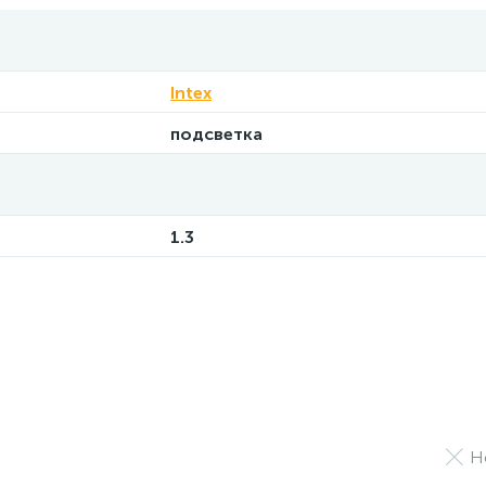
Intex
подсветка
1.3
Н