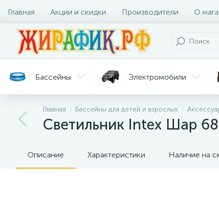
Главная
Акции и скидки
Производители
О мага
Бассейны
Электромобили
Главная
Бассейны для детей и взрослых
Аксессуа
Батуты
Велосипеды
Светильник Intex Шар 6
Гигиена
Детские
Ст
и уход
горки
дл
Описание
Характеристики
Наличие на с