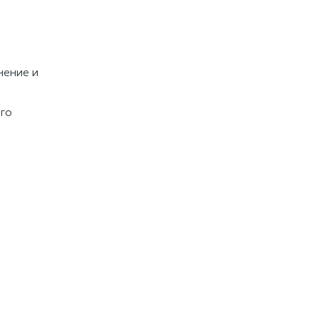
нение и
ого