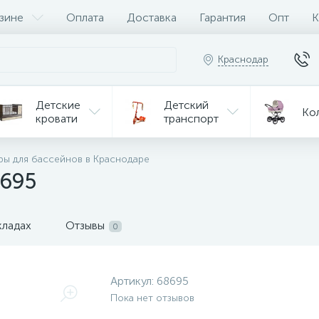
зине
Оплата
Доставка
Гарантия
Опт
К
Краснодар
Детские
Детский
Ко
кровати
транспорт
Игрушки
ры для бассейнов в Краснодаре
Мебель
Игрушки
на р/у
8695
ульчики
Мототехника
Од
я кормления
кладах
Отзывы
0
Артикул:
68695
Пока нет отзывов