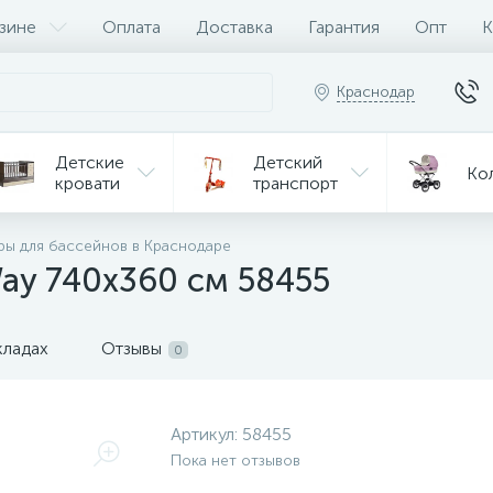
зине
Оплата
Доставка
Гарантия
Опт
К
Краснодар
Детские
Детский
Ко
кровати
транспорт
Игрушки
ры для бассейнов в Краснодаре
Мебель
Игрушки
на р/у
Way 740х360 см 58455
ульчики
Мототехника
Од
я кормления
кладах
Отзывы
0
Артикул:
58455
Пока нет отзывов