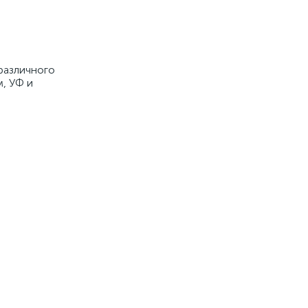
различного
, УФ и