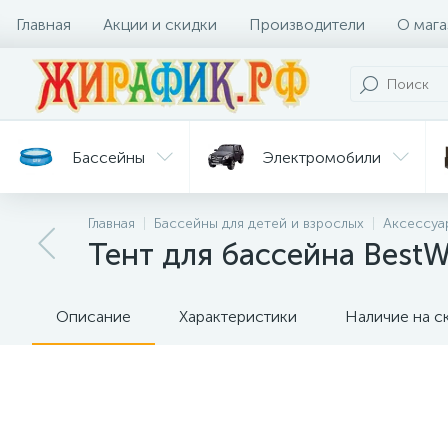
Главная
Акции и скидки
Производители
О мага
Бассейны
Электромобили
Главная
Бассейны для детей и взрослых
Аксессуа
Батуты
Велосипеды
Тент для бассейна Best
Гигиена
Детские
Ст
и уход
горки
дл
Описание
Характеристики
Наличие на с