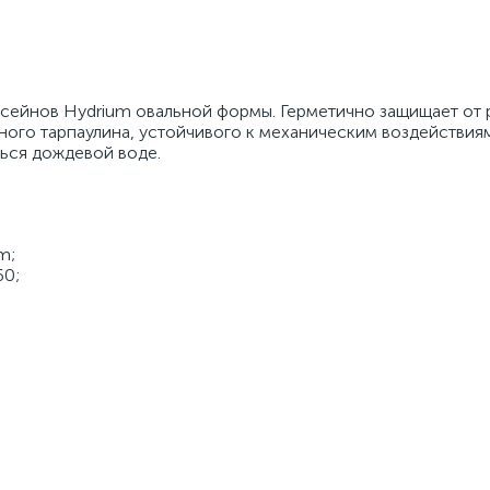
ссейнов Hydrium овальной формы. Герметично защищает от 
ного тарпаулина, устойчивого к механическим воздействиям
ться дождевой воде.
m;
60;