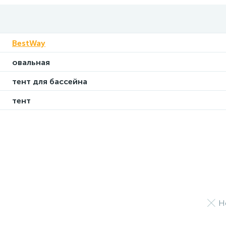
BestWay
овальная
тент для бассейна
тент
Н