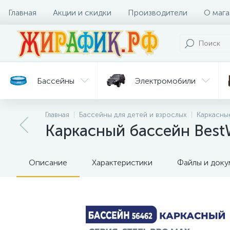
Главная
Акции и скидки
Производители
О мага
Бассейны
Электромобили
Главная
Бассейны для детей и взрослых
Каркасны
Батуты
Велосипеды
Каркасный бассейн Best
Гигиена
Детские
Ст
и уход
горки
дл
Описание
Характеристики
Файлы и док