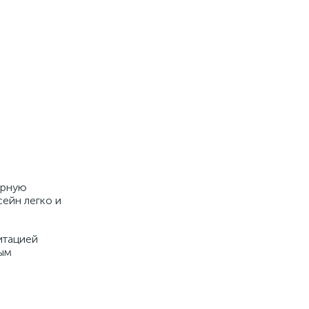
орную
сейн легко и
итацией
ным