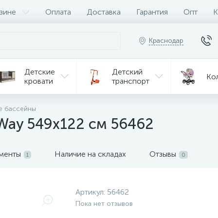
зине
Оплата
Доставка
Гарантия
Опт
К
Краснодар
Детские
Детский
Ко
кровати
транспорт
Игрушки
е бассейны
Мебель
Игрушки
на р/у
Way 549х122 см 56462
ульчики
Мототехника
Од
я кормления
ументы
Наличие на складах
Отзывы
1
0
Артикул:
56462
Пока нет отзывов