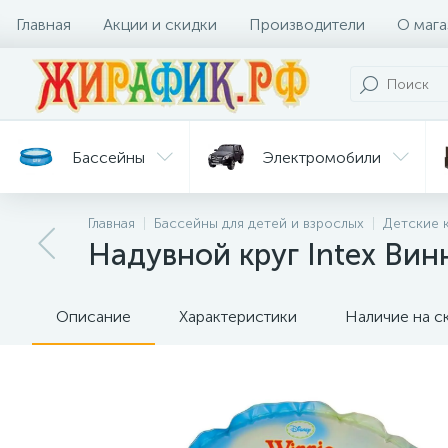
Главная
Акции и скидки
Производители
О мага
Бассейны
Электромобили
Главная
Бассейны для детей и взрослых
Детские 
Батуты
Велосипеды
Надувной круг Intex Вин
Гигиена
Детские
Ст
и уход
горки
дл
Описание
Характеристики
Наличие на с