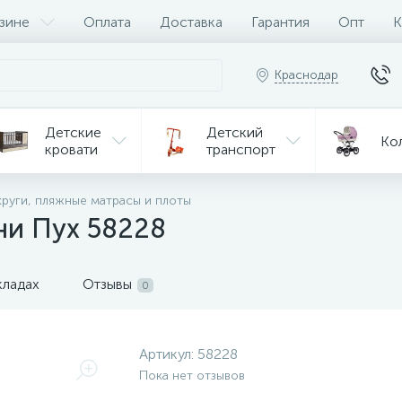
зине
Оплата
Доставка
Гарантия
Опт
К
Краснодар
Детские
Детский
Ко
кровати
транспорт
Игрушки
круги, пляжные матрасы и плоты
Мебель
Игрушки
на р/у
ни Пух 58228
ульчики
Мототехника
Од
я кормления
кладах
Отзывы
0
Артикул:
58228
Пока нет отзывов