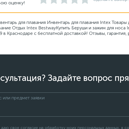
вою оценку!
вентарь для плавания Инвентарь для плавания Intex Товары
вание Отдых Intex BestwayКупить Беруши и зажим для носа 
9 в Краснодаре с бесплатной доставкой! Отзывы, гарантия,
сультация? Задайте вопрос пря
 даю свое согласие на обработку моих персональных данных, в с