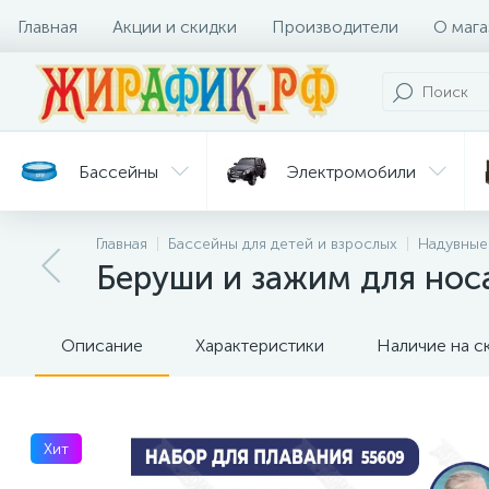
Главная
Акции и скидки
Производители
О мага
Бассейны
Электромобили
Главная
Бассейны для детей и взрослых
Надувные
Батуты
Велосипеды
Беруши и зажим для носа
Гигиена
Детские
Ст
и уход
горки
дл
Описание
Характеристики
Наличие на с
Хит