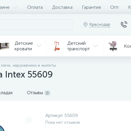
зине
Оплата
Доставка
Гарантия
Опт
К
Краснодар
Детские
Детский
Ко
кровати
транспорт
Игрушки
 мячи, нарукавники и жилеты
Мебель
Игрушки
на р/у
 Intex 55609
ульчики
Мототехника
Од
я кормления
кладах
Отзывы
0
Артикул:
55609
Пока нет отзывов