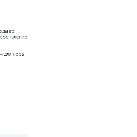
воды во
 воспаление
м для носа