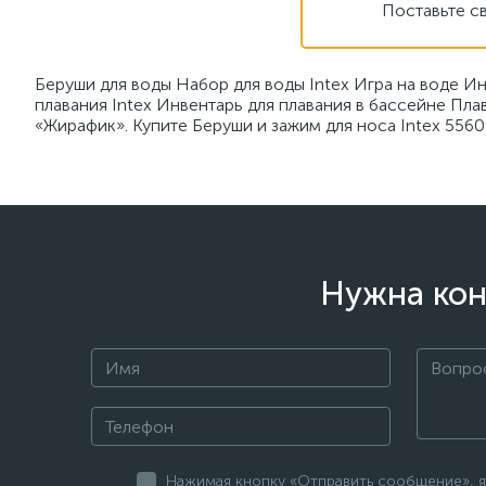
Поставьте с
Беруши для воды Набор для воды Intex Игра на воде Ин
плавания Intex Инвентарь для плавания в бассейне Пла
«Жирафик». Купите Беруши и зажим для носа Intex 5560
Нужна кон
Нажимая кнопку «Отправить сообщение», я