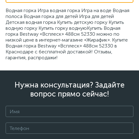
Водная горка Игра водная горка Игра на воде Водная
полоса Водная горка для детей Игра для детей
Детская водная горка Купить детскую горку Купить
водную горку Купить горку воднуюКупить Водная
горка Bestway «Всплеск» 488см 52330 можно по
низкой цене в интернет-магазине «Жирафик». Купите
Водная горка Bestway «Всплеск» 488см 52330 в
Краснодаре с бесплатной доставкой! Отзывы,
гарантия, распродажи!
Нужна консультация? Задайте
вопрос прямо сейчас!