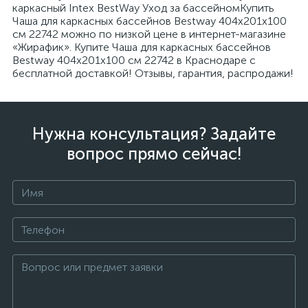
каркасный Intex BestWay Уход за бассейномКупить
Чаша для каркасных бассейнов Bestway 404х201х100
см 22742 можно по низкой цене в интернет-магазине
«Жирафик». Купите Чаша для каркасных бассейнов
Bestway 404х201х100 см 22742 в Краснодаре с
бесплатной доставкой! Отзывы, гарантия, распродажи!
Нужна консультация? Задайте
вопрос прямо сейчас!