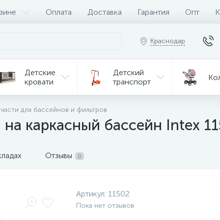
зине
Оплата
Доставка
Гарантия
Опт
К
Краснодар
Детские
Детский
Ко
кровати
транспорт
Игрушки
 части для бассейнов и фильтров
Мебель
Игрушки
на р/у
на каркасный бассейн Intex 1
ульчики
Мототехника
Од
я кормления
кладах
Отзывы
0
Артикул:
11502
Пока нет отзывов