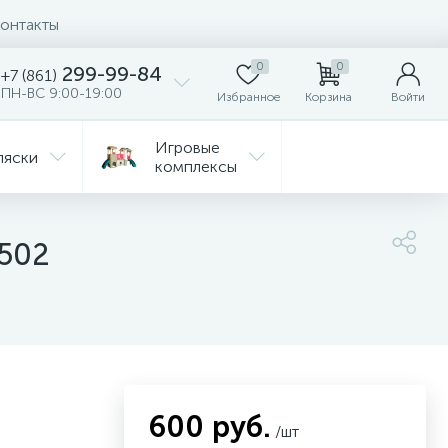
онтакты
0
0
299-99-84
+7 (861)
ПН-ВС 9:00-19:00
Избранное
Корзина
Войти
Игровые
ляски
комплексы
Детская
Автокресла
комната
1502
ежда
Распродажа
600 руб.
/шт