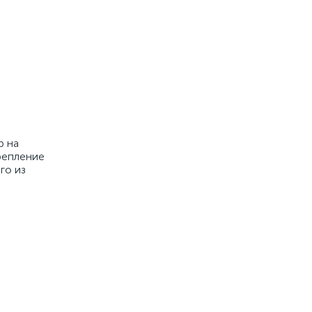
р на
крепление
го из