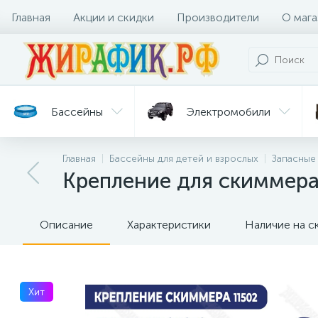
Главная
Акции и скидки
Производители
О мага
Бассейны
Электромобили
Главная
Бассейны для детей и взрослых
Запасные
Батуты
Велосипеды
Крепление для скиммера 
Гигиена
Детские
Ст
и уход
горки
дл
Описание
Характеристики
Наличие на с
Хит