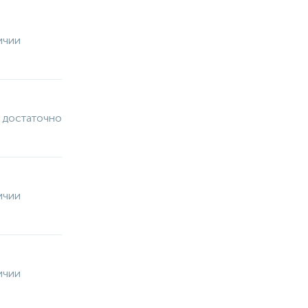
ичии
 достаточно
ичии
ичии