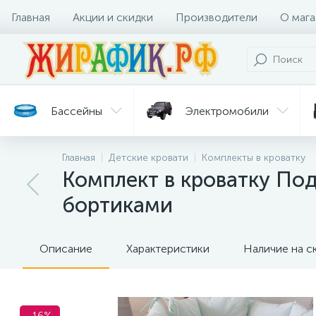
Главная
Акции и скидки
Производители
О мага
Бассейны
Электромобили
Главная
Детские кровати
Комплекты в кроватку
Батуты
Велосипеды
Комплект в кроватку По
бортиками
Гигиена
Детские
Ст
и уход
горки
дл
Описание
Характеристики
Наличие на с
-16%