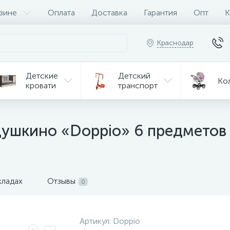
зине
Оплата
Доставка
Гарантия
Опт
К
Краснодар
Детские
Детский
Ко
кровати
транспорт
Игрушки
Мебель
Игрушки
на р/у
душкино «Doppio» 6 предметов
ульчики
Мототехника
Од
я кормления
кладах
Отзывы
0
Артикул:
Doppio