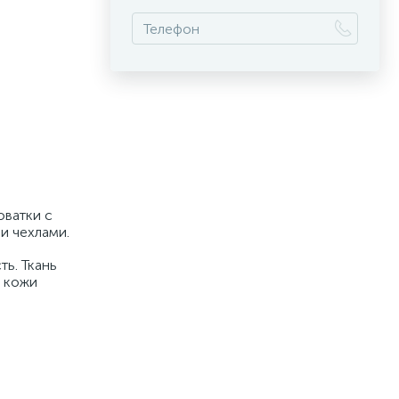
оватки с
и чехлами.
ь. Ткань
й кожи