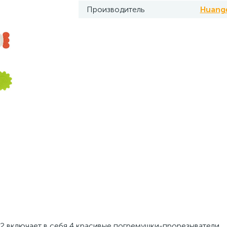
Производитель
Huang
 включает в себя 4 красивые погремушки-прорезыватели,