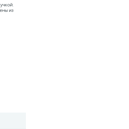
учкой.
ены из