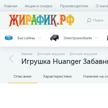
Главная
Акции и скидки
Производители
О мага
Бассейны
Электромобили
Главная
Детские игрушки
Детские игрушки
Батуты
Велосипеды
Игрушка Huanger Забавн
Гигиена
Детские
Ст
и уход
горки
дл
Описание
Характеристики
Наличие на с