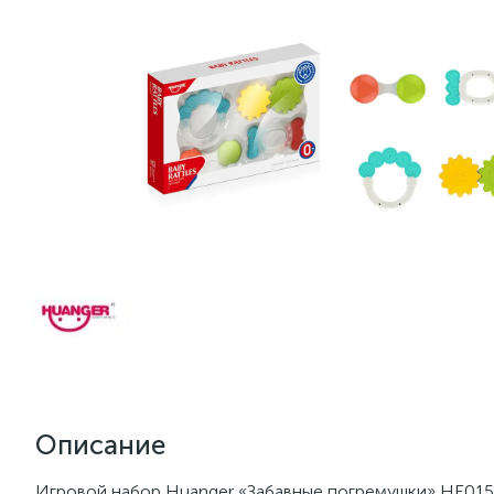
Описание
Игровой набор Huanger «Забавные погремушки» HE0152