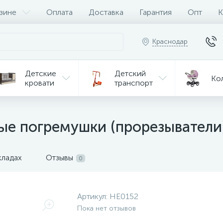
зине
Оплата
Доставка
Гарантия
Опт
К
Краснодар
Детские
Детский
Ко
кровати
транспорт
Игрушки
Мебель
Игрушки
на р/у
ые погремушки (прорезыватели)
ульчики
Мототехника
Од
я кормления
кладах
Отзывы
0
Артикул:
HE0152
Пока нет отзывов