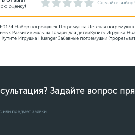
Сделайте выбор!
вою оценку!
HE0134 Набор погремушек Погремушка Детская погремушка 
ных Развитие малыша Товары для детейКупить Игрушка Huan
 Купите Игрушка Huanger Забавные погремушки (прорезывате
сультация? Задайте вопрос пря