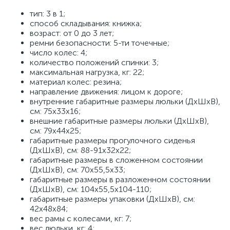
тип: 3 в 1;
способ складывания: книжка;
возраст: от 0 до 3 лет;
ремни безопасности: 5-ти точечные;
число колес: 4;
количество положений спинки: 3;
максимальная нагрузка, кг: 22;
материал колес: резина;
направление движения: лицом к дороге;
внутренние габаритные размеры люльки (ДхШхВ),
см: 75х33х16;
внешние габаритные размеры люльки (ДхШхВ),
см: 79х44х25;
габаритные размеры прогулочного сиденья
(ДхШхВ), см: 88-91х32х22;
габаритные размеры в сложенном состоянии
(ДхШхВ), см: 70х55,5х33;
габаритные размеры в разложенном состоянии
(ДхШхВ), см: 104х55,5х104-110;
габаритные размеры упаковки (ДхШхВ), см:
42x48x84;
вес рамы с колесами, кг: 7;
вес люльки, кг: 4;