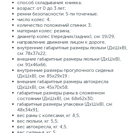
способ складывания: книжка;
возраст: от 0 до 3 лет;
ремни безопасности: 5-ти точечные;
число колес: 4;
количество положений спинки: 3;
материал колес: резина;
диаметр колес (передних/задних), см: 19/29;
направление движения: лицом к дороге;
внутренние габаритные размеры люльки (ДхШхВ),
см: 78х37х22;
внешние габаритные размеры люльки (ДхШхВ),
см: 91х46х66;
внутренние размеры прогулочного сиденья
(ДхШхВ), см: 85х29х19 ;
внешние габаритные размеры автокресла
(ДхШхВ), см: 45х70х58;
габаритные размеры рамы в сложенном
состоянии (ДхШхВ), см: 68х62х30;
габаритные размеры упаковки (ДхШхВ), см:
48x34x91;
вес рамы с колесами, кг: 8,5;
вес люльки, кг: 5,5;
вес автокресла, кг: 4,5;
вес сиденья, кг: 5;