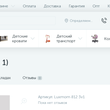
зине
Оплата
Доставка
Гарантия
Опт
К
Определяем...
Детские
Детский
Ко
кровати
транспорт
Игрушки
Мебель
Игрушки
на р/у
 1)
ульчики
Мототехника
Од
я кормления
кладах
Отзывы
0
Артикул:
Luxmom 812 3v1
Пока нет отзывов