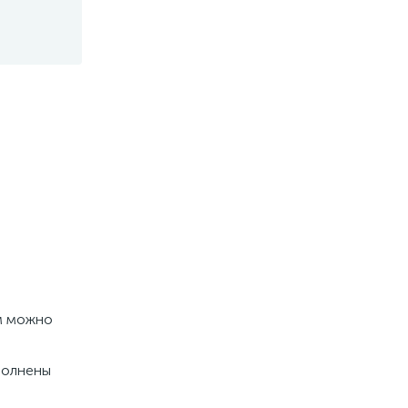
м можно
полнены