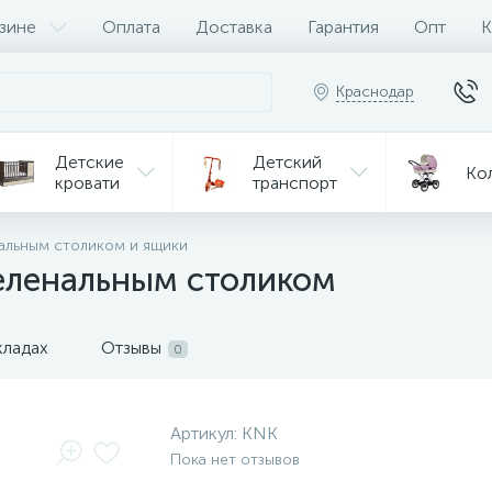
зине
Оплата
Доставка
Гарантия
Опт
К
Краснодар
Детские
Детский
Ко
кровати
транспорт
Игрушки
альным столиком и ящики
Мебель
Игрушки
на р/у
еленальным столиком
ульчики
Мототехника
Од
я кормления
кладах
Отзывы
0
Артикул:
KNK
Пока нет отзывов