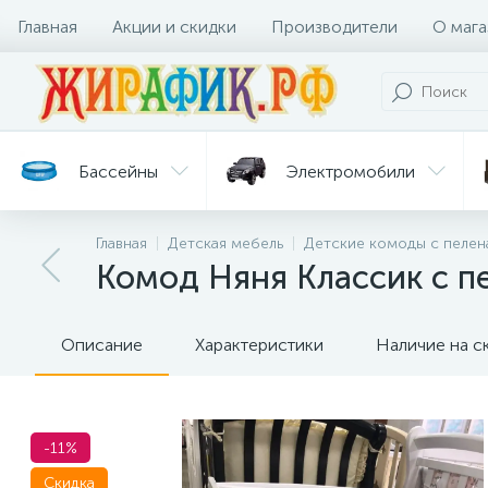
Главная
Акции и скидки
Производители
О мага
Бассейны
Электромобили
Главная
Детская мебель
Детские комоды с пелен
Батуты
Велосипеды
Комод Няня Классик с п
Гигиена
Детские
Ст
и уход
горки
дл
Описание
Характеристики
Наличие на с
-11%
Скидка