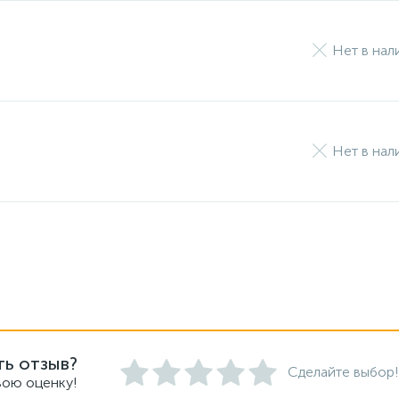
Нет в нал
Нет в нал
ть отзыв?
Сделайте выбор!
вою оценку!