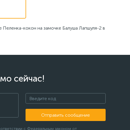
е Пеленка-кокон на замочке Балуша Лапшуля-2 в
мо сейчас!
Отправить сообщение
оответствии с Федеральным законом от