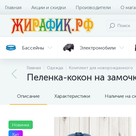
Главная
Акции и скидки
Производители
О мага
Бассейны
Электромобили
Главная
Одежда
Комплект для новорожденного
Батуты
Велосипеды
Пеленка-кокон на замоч
Гигиена
Детские
Ст
и уход
горки
дл
Описание
Характеристики
Наличие на с
Новинка
Хит