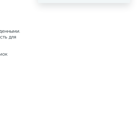
жденными.
сть для
амок