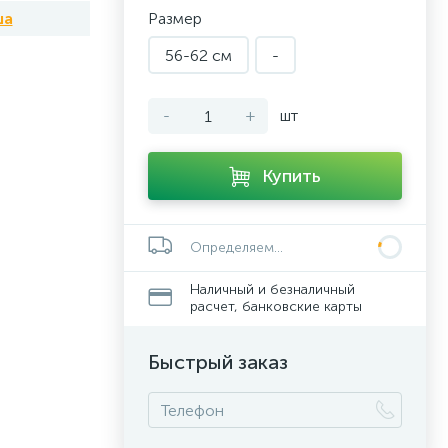
ша
Размер
56-62 см
-
-
+
шт
Купить
Определяем...
Наличный и безналичный
расчет, банковские карты
Быстрый заказ