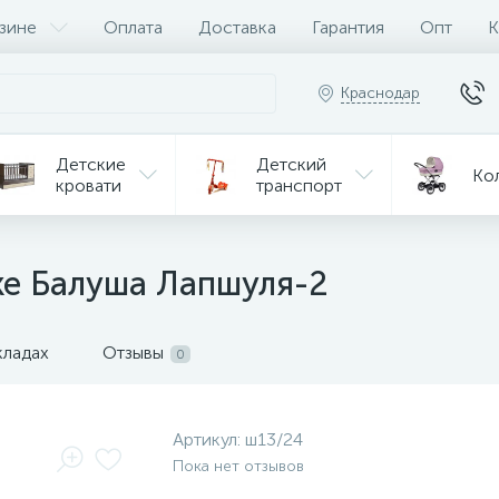
зине
Оплата
Доставка
Гарантия
Опт
К
Краснодар
Детские
Детский
Ко
кровати
транспорт
Игрушки
Мебель
Игрушки
на р/у
ке Балуша Лапшуля-2
ульчики
Мототехника
Од
я кормления
кладах
Отзывы
0
Артикул:
ш13/24
Пока нет отзывов