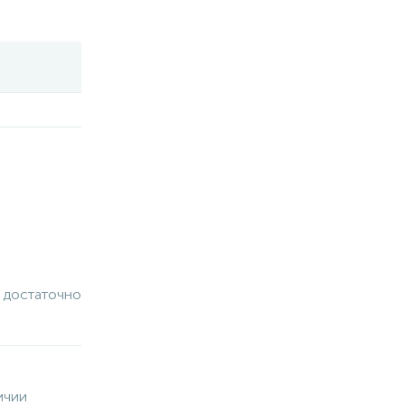
 достаточно
ичии