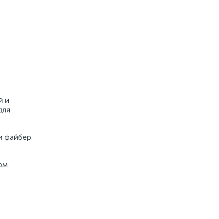
й и
для
и файбер.
ом.