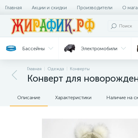
Главная
Акции и скидки
Производители
О мага
Бассейны
Электромобили
Главная
Одежда
Конверты
Батуты
Велосипеды
Конверт для новорожден
Гигиена
Детские
Ст
и уход
горки
дл
Описание
Характеристики
Наличие на с