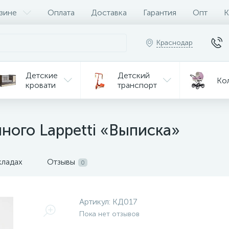
зине
Оплата
Доставка
Гарантия
Опт
К
Краснодар
Детские
Детский
Ко
кровати
транспорт
Игрушки
Мебель
Игрушки
на р/у
ного Lappetti «Выписка»
ульчики
Мототехника
Од
я кормления
кладах
Отзывы
0
Артикул:
КД017
Пока нет отзывов