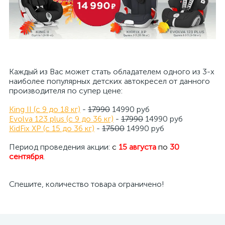
Каждый из Вас может стать обладателем одного из 3-х
наиболее популярных детских автокресел от данного
производителя по супер цене:
King II (с 9 до 18 кг)
-
17990
14990 руб
Evolva 123 plus (с 9 до 36 кг)
-
17990
14990 руб
KidFix XP (с 15 до 36 кг)
-
17500
14990 руб
Период проведения акции:
с
15 августа
по
30
сентября
.
Спешите, количество товара ограничено!