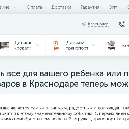
зине
Оплата
Доставка
Гарантия
Опт
К
Краснодар
Детские
Детский
Ко
кровати
транспорт
Игрушки
Мебель
Игрушки
на р/у
ь все для вашего ребенка или 
варов в Краснодаре теперь мо
ульчики
Мототехника
Од
я кормления
алыша является самым значимым, радостным и долгожданным 
товятся к этому знаменательному событию. С первых дней
имо приобрести немало вещей, игрушек, транспорта и дру