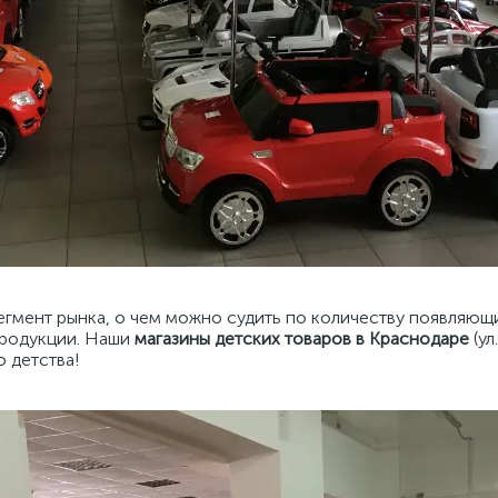
егмент рынка, о чем можно судить по количеству появляющ
продукции. Наши
магазины детских товаров в Краснодаре
(ул
 детства!