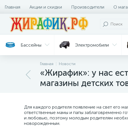
Главная
Акции и скидки
Производители
О мага
Бассейны
Электромобили
Главная
Новости
Батуты
Велосипеды
«Жирафик»: у нас ест
магазины детских то
Гигиена
Детские
Ст
и уход
горки
дл
Для каждого родителя появление на свет его м
ответственные мамы и папы заблаговременно го
и любовью, поэтому молодым родителям необход
новорожденным.