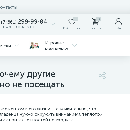
онтакты
0
0
299-99-84
+7 (861)
ПН-ВС 9:00-19:00
Избранное
Корзина
Войти
Игровые
ляски
комплексы
Детская
Автокресла
комната
почему другие
жно не посещать
ежда
Распродажа
моментом в его жизни. Не удивительно, что
 младенца нужно окружить вниманием, теплотой
гих принадлежностей по уходу за