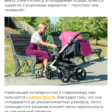
иметь 3 или 4 колеса, а складывание осуществляется
одним из 2 возможных вариантов – «тростью» или
«книжкой».
Наибольшей популярностью у современных мам
пользуется
коляска-трость
, благодаря тому, что она
складывается до ультракомпактных размеров, легко
помещается в багажник и может легко переноситься
за специальный ремешок.