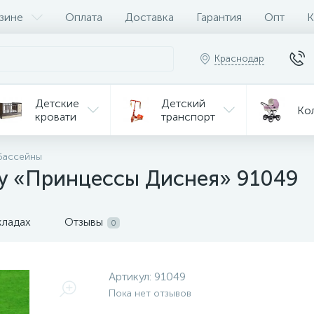
зине
Оплата
Доставка
Гарантия
Опт
К
Краснодар
Детские
Детский
Ко
кровати
транспорт
Игрушки
бассейны
Мебель
Игрушки
на р/у
ay «Принцессы Диснея» 91049
ульчики
Мототехника
Од
я кормления
кладах
Отзывы
0
Артикул:
91049
Пока нет отзывов