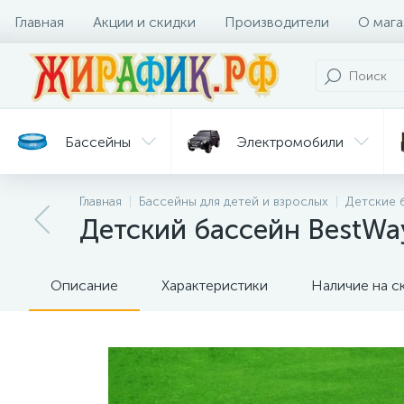
Главная
Акции и скидки
Производители
О мага
Бассейны
Электромобили
Главная
Бассейны для детей и взрослых
Детские 
Батуты
Велосипеды
Детский бассейн BestW
Гигиена
Детские
Ст
и уход
горки
дл
Описание
Характеристики
Наличие на с