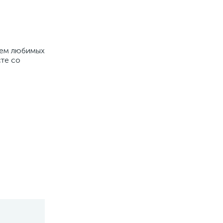
ием любимых
сте со