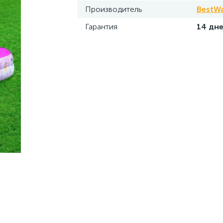
Производитель
BestW
Гарантия
14 дн