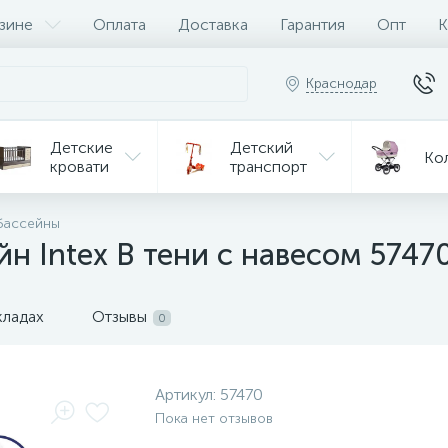
зине
Оплата
Доставка
Гарантия
Опт
К
Краснодар
Детские
Детский
Ко
кровати
транспорт
Игрушки
бассейны
Мебель
Игрушки
на р/у
н Intex В тени с навесом 5747
ульчики
Мототехника
Од
я кормления
кладах
Отзывы
0
Артикул:
57470
Пока нет отзывов