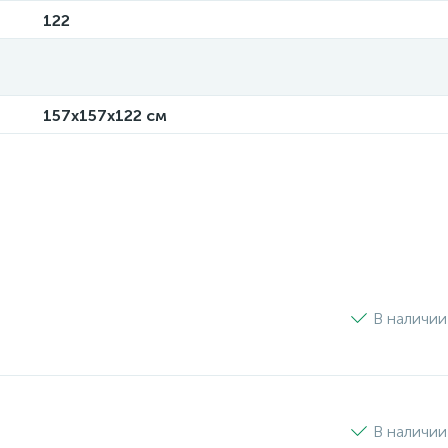
122
157х157х122 см
В наличии
В наличии