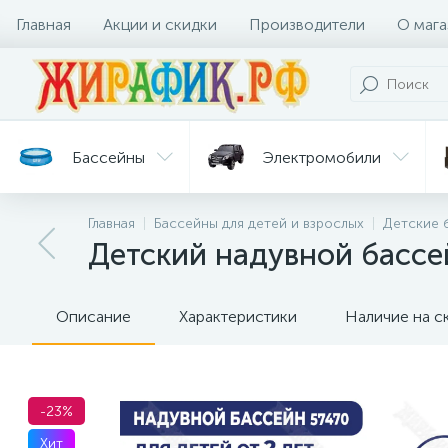
Главная
Акции и скидки
Производители
О мага
Бассейны
Электромобили
Главная
Бассейны для детей и взрослых
Детские 
Батуты
Велосипеды
Детский надувной бассей
Гигиена
Детские
Ст
и уход
горки
дл
Описание
Характеристики
Наличие на с
-23%
Хит