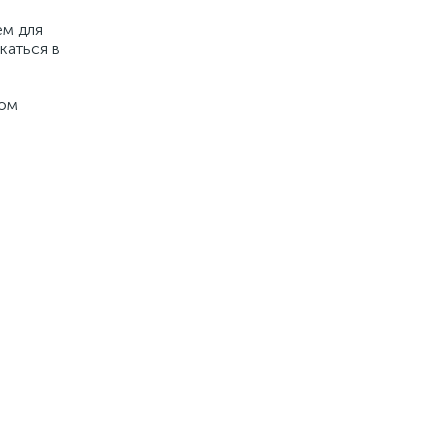
ем для
каться в
ком