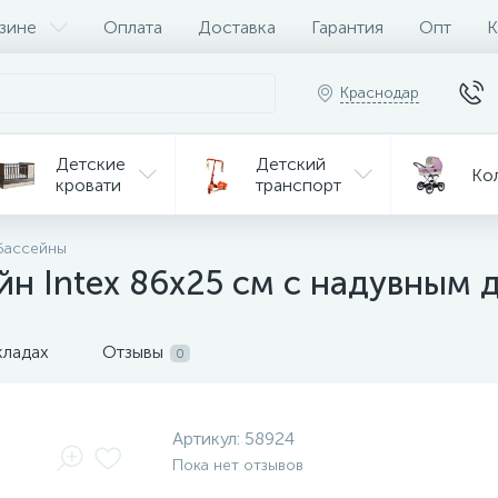
зине
Оплата
Доставка
Гарантия
Опт
К
Краснодар
Детские
Детский
Ко
кровати
транспорт
Игрушки
бассейны
Мебель
Игрушки
на р/у
йн Intex 86х25 см с надувным 
ульчики
Мототехника
Од
я кормления
кладах
Отзывы
0
Артикул:
58924
Пока нет отзывов