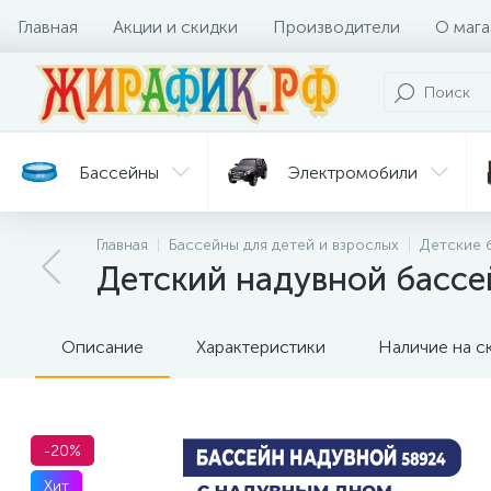
Главная
Акции и скидки
Производители
О мага
Бассейны
Электромобили
Главная
Бассейны для детей и взрослых
Детские 
Батуты
Велосипеды
Детский надувной бассе
Гигиена
Детские
Ст
и уход
горки
дл
Описание
Характеристики
Наличие на с
-20%
Хит