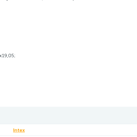
х19,05;
Intex