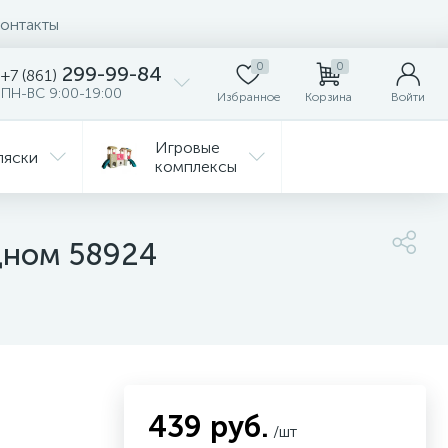
онтакты
0
0
299-99-84
+7 (861)
ПН-ВС 9:00-19:00
Избранное
Корзина
Войти
Игровые
ляски
комплексы
Детская
Автокресла
комната
дном 58924
ежда
Распродажа
439 руб.
/шт