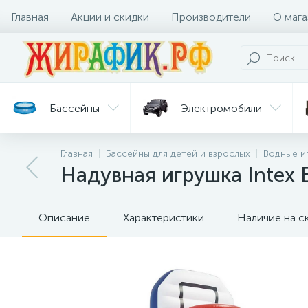
Главная
Акции и скидки
Производители
О мага
Бассейны
Электромобили
Главная
Бассейны для детей и взрослых
Водные и
Батуты
Велосипеды
Надувная игрушка Intex
Гигиена
Детские
Ст
и уход
горки
дл
Описание
Характеристики
Наличие на с