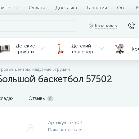
зине
Оплата
Доставка
Гарантия
Опт
К
Краснодар
Детские
Детский
Ко
кровати
транспорт
Игрушки
гровые центры, надувные игрушки
Мебель
Игрушки
на р/у
 Большой баскетбол 57502
ульчики
Мототехника
Од
я кормления
кладах
Отзывы
0
Артикул:
57502
Пока нет отзывов